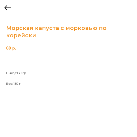
Морская капуста с морковью по
корейски
60
р.
Выход:130 гр.
Вес: 130 г