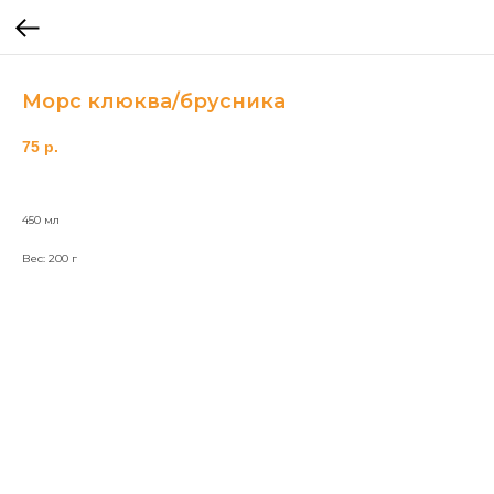
Морс клюква/брусника
75
р.
450 мл
Вес: 200 г