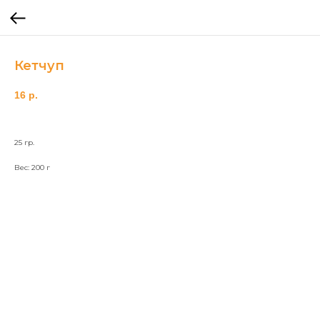
Кетчуп
16
р.
25 гр.
Вес: 200 г