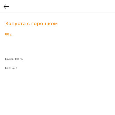
Капуста с горошком
60
р.
Выход: 130 гр.
Вес: 130 г