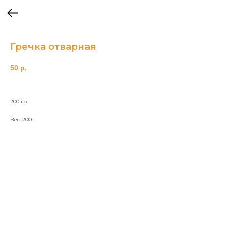
Гречка отварная
50
р.
200 гр.
Вес: 200 г