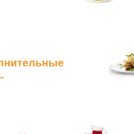
лнительные
а