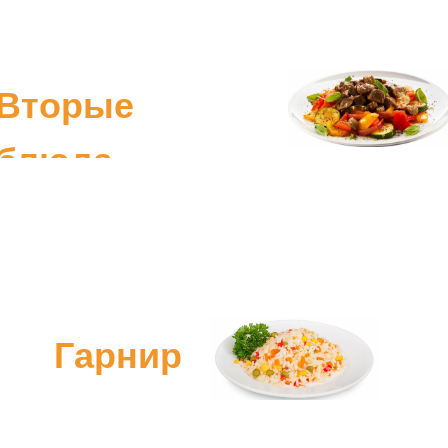
Вторые
блюда
Гарнир